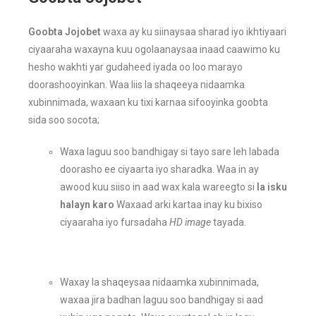
Goobta Jojobet
waxa ay ku siinaysaa sharad iyo ikhtiyaari
ciyaaraha waxayna kuu ogolaanaysaa inaad caawimo ku
hesho wakhti yar gudaheed iyada oo loo marayo
doorashooyinkan. Waa liis la shaqeeya nidaamka
xubinnimada, waxaan ku tixi karnaa sifooyinka goobta
sida soo socota;
Waxa laguu soo bandhigay si tayo sare leh labada
doorasho ee ciyaarta iyo sharadka. Waa in ay
awood kuu siiso in aad wax kala wareegto si
la isku
halayn karo
Waxaad arki kartaa inay ku bixiso
ciyaaraha iyo fursadaha
HD image
tayada.
Waxay la shaqeysaa nidaamka xubinnimada,
waxaa jira badhan laguu soo bandhigay si aad