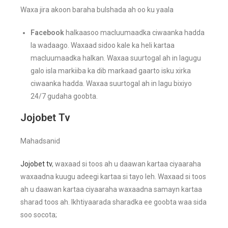
Waxa jira akoon baraha bulshada ah oo ku yaala
Facebook
halkaasoo macluumaadka ciwaanka hadda
la wadaago. Waxaad sidoo kale ka heli kartaa
macluumaadka halkan. Waxaa suurtogal ah in lagugu
galo isla markiiba ka dib markaad gaarto isku xirka
ciwaanka hadda. Waxaa suurtogal ah in lagu bixiyo
24/7 gudaha goobta.
Jojobet Tv
Mahadsanid
Jojobet tv
, waxaad si toos ah u daawan kartaa ciyaaraha
waxaadna kuugu adeegi kartaa si tayo leh. Waxaad si toos
ah u daawan kartaa ciyaaraha waxaadna samayn kartaa
sharad toos ah. Ikhtiyaarada sharadka ee goobta waa sida
soo socota;