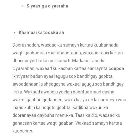
Siyaasiga ciyaaraha
Khamaarka tooska ah
Doorashadan, waxaad ku samayn kartaa kuubannada
waqti gaaban isla mar ahaantaana, waxaad raaci kartaa
dhacdooyin badan oo isboorti. Markaad raacdo
ciyaarahan, waxaad ku kasban kartaa samaynta
coupon
.
Ikhtiyaar badan ayaa lagugu soo bandhigay goobta,
awoodahaan la sheegayna waxaa lagugu soo bandhigay
liiska. Waxaad awood u yeelan doontaa inaad gasho
wakhti gaaban gudaheed, waxa kaliya ee la sameeyo waa
inaad xubin ka noqoto goobta. Kadibna wuxuu ka
dooranayaa qaybaha menu-ka. Taas ka dib, waxaad ku
ganacsan kartaa waqti gaaban. Waxaad samayn kartaa
kuubanno.