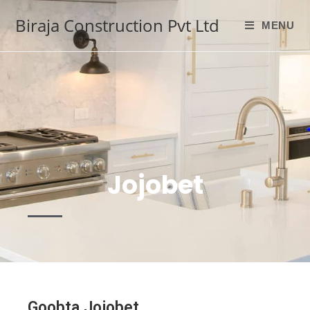
Biraja Construction Pvt Ltd
MENU
Jojobet
Goobta Jojobet