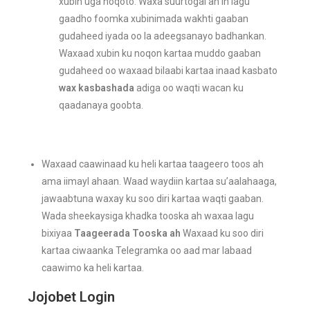
xubin uga noqoto. Waxa suurtogal ah in lagu
gaadho foomka xubinimada wakhti gaaban
gudaheed iyada oo la adeegsanayo badhankan.
Waxaad xubin ku noqon kartaa muddo gaaban
gudaheed oo waxaad bilaabi kartaa inaad kasbato
wax kasbashada
adiga oo waqti wacan ku
qaadanaya goobta.
Waxaad caawinaad ku heli kartaa taageero toos ah
ama iimayl ahaan. Waad waydiin kartaa su’aalahaaga,
jawaabtuna waxay ku soo diri kartaa waqti gaaban.
Wada sheekaysiga khadka tooska ah waxaa lagu
bixiyaa
Taageerada Tooska ah
Waxaad ku soo diri
kartaa ciwaanka Telegramka oo aad mar labaad
caawimo ka heli kartaa.
Jojobet Login