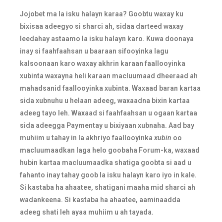
Jojobet ma la isku halayn karaa? Goobtu waxay ku
bixisaa adeegyo si sharci ah, sidaa darteed waxay
leedahay astaamo la isku halayn karo. Kuwa doonaya
inay si faahfaahsan u baaraan sifooyinka lagu
kalsoonaan karo waxay akhrin karaan faallooyinka
xubinta waxayna heli karaan macluumaad dheeraad ah
mahadsanid faallooyinka xubinta. Waxaad baran kartaa
sida xubnuhu u helaan adeeg, waxaadna bixin kartaa
adeeg tayo leh. Waxaad si faahfaahsan u ogaan kartaa
sida adeegga
Payment
ay u bixiyaan xubnaha. Aad bay
muhiim u tahay in la akhriyo faallooyinka
xubin
oo
macluumaadkan laga helo goobaha Forum-ka, waxaad
hubin kartaa macluumaadka shatiga goobta si aad u
fahanto inay tahay goob la isku halayn karo iyo in kale.
Si kastaba ha ahaatee, shatigani maaha mid sharci ah
wadankeena. Si kastaba ha ahaatee, aaminaadda
adeeg shati leh ayaa muhiim u ah tayada.