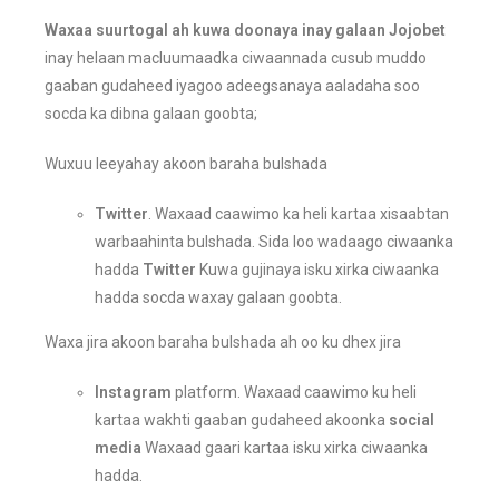
Waxaa suurtogal ah kuwa doonaya inay galaan Jojobet
inay helaan macluumaadka ciwaannada cusub muddo
gaaban gudaheed iyagoo adeegsanaya aaladaha soo
socda ka dibna galaan goobta;
Wuxuu leeyahay akoon baraha bulshada
Twitter
. Waxaad caawimo ka heli kartaa xisaabtan
warbaahinta bulshada. Sida loo wadaago ciwaanka
hadda
Twitter
Kuwa gujinaya isku xirka ciwaanka
hadda socda waxay galaan goobta.
Waxa jira akoon baraha bulshada ah oo ku dhex jira
Instagram
platform. Waxaad caawimo ku heli
kartaa wakhti gaaban gudaheed akoonka
social
media
Waxaad gaari kartaa isku xirka ciwaanka
hadda.