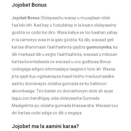
Jojobet Bonus
Jojobet Bonus
Ololayaashu waxay u muuqdaan olole
faa’iido leh. Aad bay u fududahay in la baaro ololayaasha
goobta oo codsi loo diro. Waxa kaliya ee loo baahan yahay
in la sameeyo waa in la galo goobta. Ka dib, waxaad geli
kartaa dhammaan faahfaahinta qaybta
gunnooyinka
, ka
dib markaad dib u eegto faahfaahinta, waxaad u milicsan
kartaa koontadaada oo waxaad u soo gudbisaa
Bonus
codsigaga adigoo isticmaalaya taageero toos ah. Waxaa
jirta qayb kuu ogolaanaysa inaad hesho macluumaadka
aad ku dooranayso ololaha gunnada ee ku habboon
akoonkaaga. Tiro badan oo doorashooyin olole ah ayaa
laguu soo bandhigay, sida ololeyaasha Gunnada
Maalgelinta iyo ololaha gunnada khasaaraha. Waxaad soo
diri kartaa codsi adiga oo dib u eegaya.
Jojobet ma la aamini karaa?